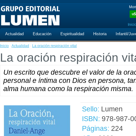
Mon
u$
Inici
Actualidad
Educación
Espiritualidad
Historia
Infantil/Juv
Inicio
·
Actualidad
·
La oración respiración vital
La oración respiración vit
Un escrito que descubre el valor de la or
personal e íntima con Dios en persona, tan 
alma humana como la respiración misma.
Sello:
Lumen
ISBN:
978-987-0
Páginas:
224