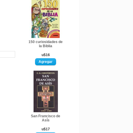
150 curiosidades de
la Biblia
u$16
San Francisco de
Asís
u$17