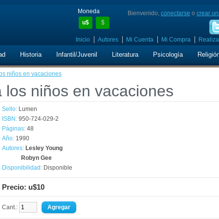
Moneda
Bienvenido,
conectarse
o
crear un
u$
$
Inicio
Autores
Mi Cuenta
Mi Compra
Realiza
ad
Historia
Infantil/Juvenil
Literatura
Psicología
Religió
os niños en vacaciones
 los niños en vacaciones
Sello:
Lumen
ISBN:
950-724-029-2
Páginas:
48
Año:
1990
Autores:
Lesley Young
Robyn Gee
Disponibilidad:
Disponible
Precio: u$10
Cant.: