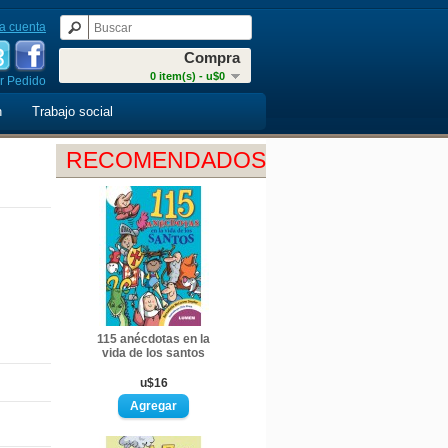
a cuenta
Compra
0 item(s) - u$0
r Pedido
n
Trabajo social
RECOMENDADOS
115 anécdotas en la
vida de los santos
u$16