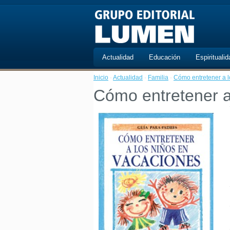
Actualidad
Educación
Espiritualid
Inicio
·
Actualidad
·
Familia
·
Cómo entretener a l
Cómo entretener a