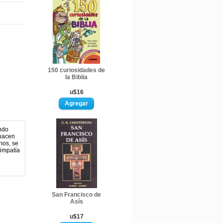
150 curiosidades de
la Biblia
u$16
ndo
 hacen
nos, se
simpatía
San Francisco de
Asís
u$17