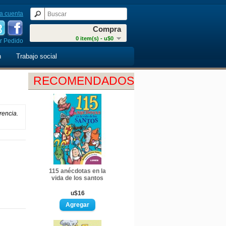
a cuenta
Compra
0 item(s) - u$0
r Pedido
n
Trabajo social
RECOMENDADOS
rencia.
115 anécdotas en la
vida de los santos
u$16