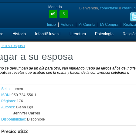
Moneda
Bienvenido,
conectarse
o
crear un
u$
$
Inicio
Autores
Mi Cuenta
Mi Compra
Realiza
ad
Historia
Infantil/Juvenil
Literatura
Psicología
Religió
gar a su esposa
agar a su esposa
o se derrumban de un día para otro, van muriendo luego de largos años de indife
áticas recetas que acaban con la rutina y hacen de la convivencia cotidiana u
Sello:
Lumen
ISBN:
950-724-556-1
Páginas:
176
Autores:
Glenn Egli
Jennifer Carrell
Disponibilidad:
Disponible
Precio: u$12