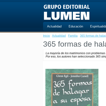
Actualidad
Educación
Espiritualid
Inicio
·
Actualidad
·
Familia
·
365 formas de hala
365 formas de hal
La mayoría de los matrimonios con problemas n
Por eso, los autores han seleccionado 365 simp