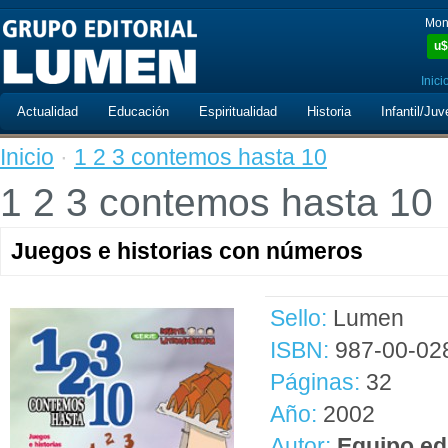
Mon
u$
Inici
Actualidad
Educación
Espiritualidad
Historia
Infantil/Juv
Inicio
·
1 2 3 contemos hasta 10
1 2 3 contemos hasta 10
Juegos e historias con números
Sello:
Lumen
ISBN:
987-00-02
Páginas:
32
Año:
2002
Autor:
Equipo edi