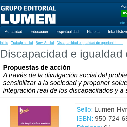
Mon
u$
Inici
Actualidad
Educación
Espiritualidad
Historia
Infantil/Juv
Inicio
·
Trabajo social
·
Serv. Social
·
Discapacidad e igualdad de oportunidades
Discapacidad e igualdad
Propuestas de acción
A través de la divulgación social del probl
sensibilizar a la sociedad y proponer soluc
integración real de los discapacitados y a
Sello:
Lumen-Hvm
ISBN:
950-724-6