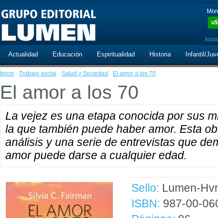
Mon
u$
Inici
Actualidad
Educación
Espiritualidad
Historia
Infantil/Juv
Inicio
·
Trabajo social
·
Salud y Sociedad
·
El amor a los 70
El amor a los 70
La vejez es una etapa conocida por sus m
la que también puede haber amor. Esta ob
análisis y una serie de entrevistas que d
amor puede darse a cualquier edad.
Sello:
Lumen-Hvm
ISBN:
987-00-06