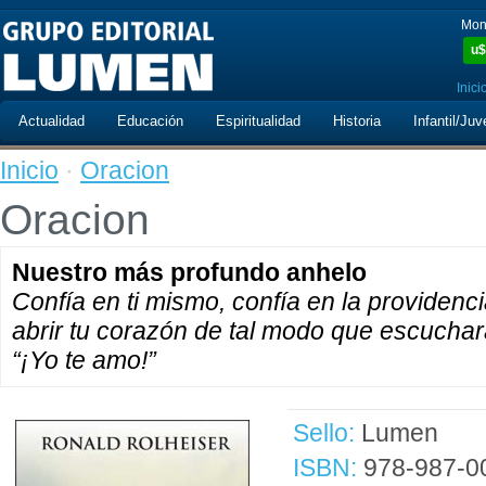
Mon
u$
Inici
Actualidad
Educación
Espiritualidad
Historia
Infantil/Juv
Inicio
·
Oracion
Oracion
Nuestro más profundo anhelo
Confía en ti mismo, confía en la providenc
abrir tu corazón de tal modo que escuchar
“¡Yo te amo!”
Sello:
Lumen
ISBN:
978-987-0