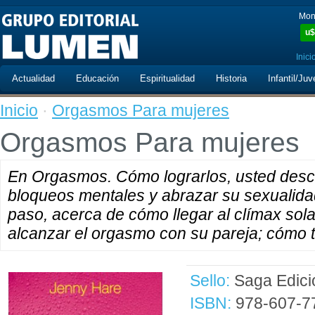
Mon
u$
Inici
Actualidad
Educación
Espiritualidad
Historia
Infantil/Juv
Inicio
·
Orgasmos Para mujeres
Orgasmos Para mujeres
En Orgasmos. Cómo lograrlos, usted descu
bloqueos mentales y abrazar su sexualidad
paso, acerca de cómo llegar al clímax sol
alcanzar el orgasmo con su pareja; cómo 
Sello:
Saga Edici
ISBN:
978-607-7