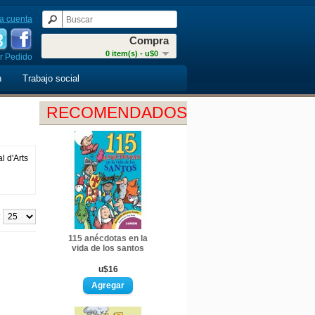
a cuenta
Compra
0 item(s) - u$0
r Pedido
n
Trabajo social
RECOMENDADOS
l d'Arts
:
115 anécdotas en la
vida de los santos
u$16