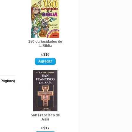
150 curiosidades de
la Biblia
u$16
1 Páginas)
San Francisco de
Asís
u$17