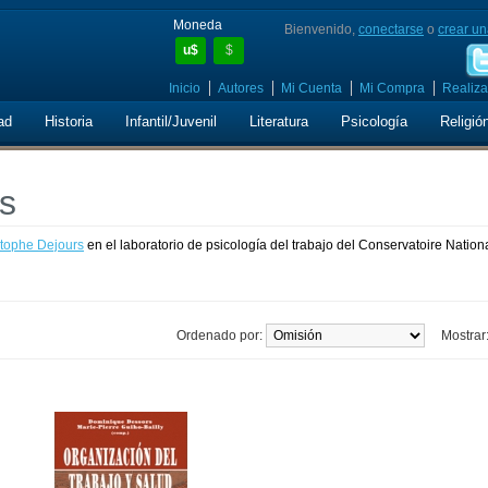
Moneda
Bienvenido,
conectarse
o
crear un
u$
$
Inicio
Autores
Mi Cuenta
Mi Compra
Realiza
ad
Historia
Infantil/Juvenil
Literatura
Psicología
Religió
s
stophe Dejours
en el laboratorio de psicología del trabajo del Conservatoire Nationa
Ordenado por:
Mostrar