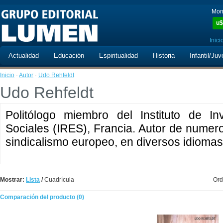
Mon
u$
Inici
Actualidad
Educación
Espiritualidad
Historia
Infantil/Juv
Inicio
·
Autor
·
Udo Rehfeldt
Udo Rehfeldt
Politólogo miembro del Instituto de I
Sociales (IRES), Francia. Autor de numer
sindicalismo europeo, en diversos idiomas
Mostrar:
Lista
/
Cuadrícula
Ord
Comparación del producto (0)