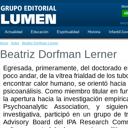
Mon
u$
Inici
Actualidad
Educación
Espiritualidad
Historia
Infantil/Juv
Inicio
·
Autor
·
Beatriz Dorfman Lerner
Beatriz Dorfman Lerner
Egresada, primeramente, del doctorado e
poco andar, de la vítrea frialdad de los tu
encontrar calor humano, se orientó hacia l
psicoanálisis. Como miembro titular en fu
la apertura hacia la investigación empíric
Psychoanalytic Association, y siguie
investigativa, participó en un grupo de 
Advisory Board del IPA Research Commi