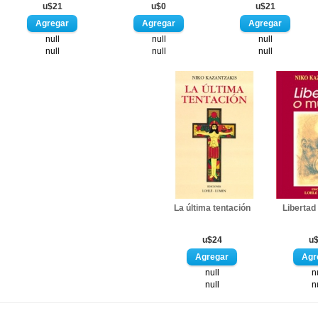
u$21
u$0
u$21
null
null
null
null
null
null
La última tentación
Libertad
u$24
u
null
n
null
n