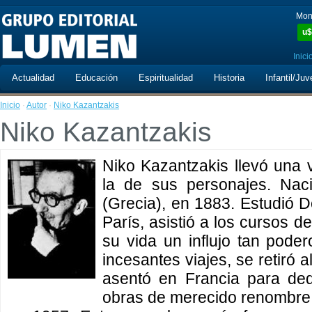
Mon
u$
Inici
Actualidad
Educación
Espiritualidad
Historia
Infantil/Juv
Inicio
·
Autor
·
Niko Kazantzakis
Niko Kazantzakis
Niko Kazantzakis llevó una 
la de sus personajes. Nac
(Grecia), en 1883. Estudió 
París, asistió a los cursos d
su vida un influjo tan pode
incesantes viajes, se retiró 
asentó en Francia para ded
obras de merecido renombre.