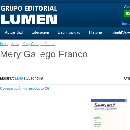
Mon
u$
Inici
Actualidad
Educación
Espiritualidad
Historia
Infantil/Juv
Inicio
·
Autor
·
Mery Gallego Franco
Mery Gallego Franco
Mostrar:
Lista
/
Cuadrícula
Ord
Comparación del producto (0)