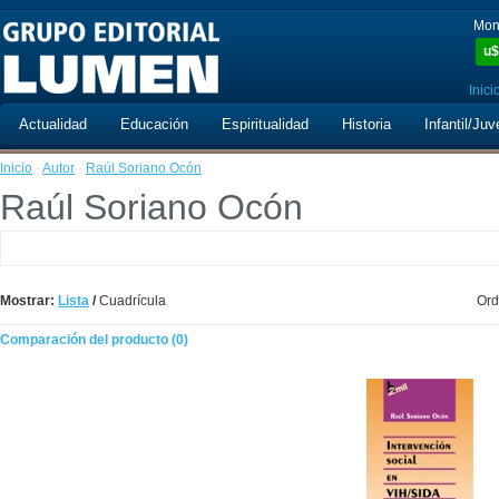
Mon
u$
Inici
Actualidad
Educación
Espiritualidad
Historia
Infantil/Juv
Inicio
·
Autor
·
Raúl Soriano Ocón
Raúl Soriano Ocón
Mostrar:
Lista
/
Cuadrícula
Ord
Comparación del producto (0)