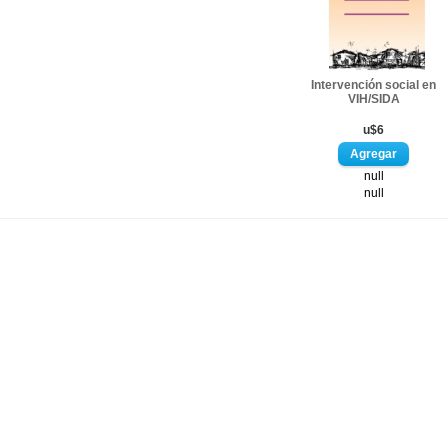
Intervención social en
VIH/SIDA
u$6
null
null