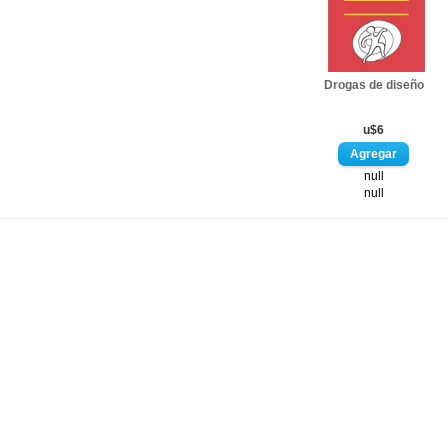
Drogas de diseño
u$6
null
null