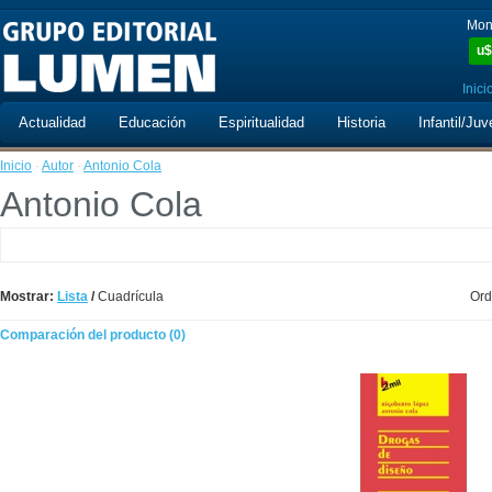
Mon
u$
Inici
Actualidad
Educación
Espiritualidad
Historia
Infantil/Juv
Inicio
·
Autor
·
Antonio Cola
Antonio Cola
Mostrar:
Lista
/
Cuadrícula
Ord
Comparación del producto (0)