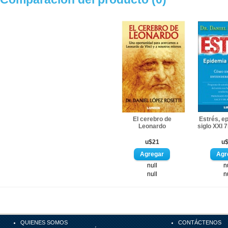
El cerebro de
Estrés, e
Leonardo
siglo XXI 
u$21
u
null
n
null
n
QUIENES SOMOS
CONTÁCTENOS