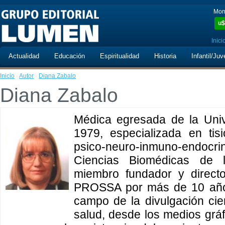
Mon
u$
Inici
Actualidad
Educación
Espiritualidad
Historia
Infantil/Juv
Inicio
·
Autor
·
Diana Zabalo
Diana Zabalo
Médica egresada de la Uni
1979, especializada en tis
psico-neuro-inmuno-endoc
Ciencias Biomédicas de 
miembro fundador y direct
PROSSA por más de 10 años
campo de la divulgación cien
salud, desde los medios gráfi