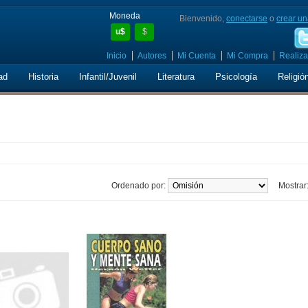
Moneda
Bienvenido,
conectarse
o
crear un
u$
$
Inicio
Autores
Mi Cuenta
Mi Compra
Realiza
ad
Historia
Infantil/Juvenil
Literatura
Psicología
Religió
Ordenado por:
Mostrar