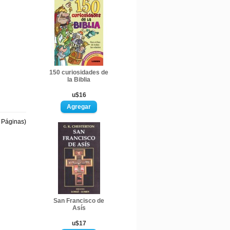
150 curiosidades de
la Biblia
u$16
1 Páginas)
San Francisco de
Asís
u$17