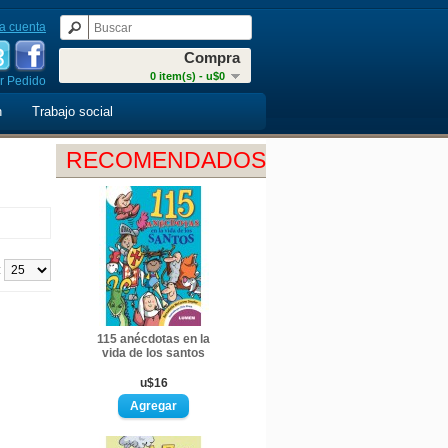
a cuenta
Compra
0 item(s) - u$0
r Pedido
n
Trabajo social
RECOMENDADOS
:
115 anécdotas en la
vida de los santos
u$16