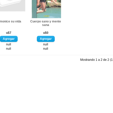
monice su vida
Cuerpo sano y mente
sana
u$7
u$0
null
null
null
null
Mostrando 1 a 2 de 2 (