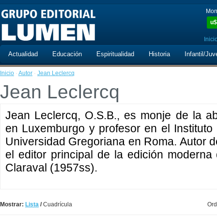
Mon
u$
Inici
Actualidad
Educación
Espiritualidad
Historia
Infantil/Juv
Inicio
·
Autor
·
Jean Leclercq
Jean Leclercq
Jean Leclercq, O.S.B., es monje de la a
en Luxemburgo y profesor en el Instituto 
Universidad Gregoriana en Roma. Autor de
el editor principal de la edición modern
Claraval (1957ss).
Mostrar:
Lista
/
Cuadrícula
Ord