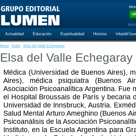
Mon
u$
Inici
Actualidad
Educación
Espiritualidad
Historia
Infantil/Juv
Inicio
·
Autor
·
Elsa del Valle Echegaray
Elsa del Valle Echegaray
Médica (Universidad de Buenos Aires), m
Aires), médica psiquiatra (Buenos Air
Asociación Psicoanalítica Argentina. Fue 
el Hospital Broussais de París y becaria d
Universidad de Innsbruck, Austria. Exmédi
Salud Mental Arturo Ameghino (Buenos Aires
Psicoanálisis de la Asociación Psicoanalít
Instituto, en la Escuela Argentina para G