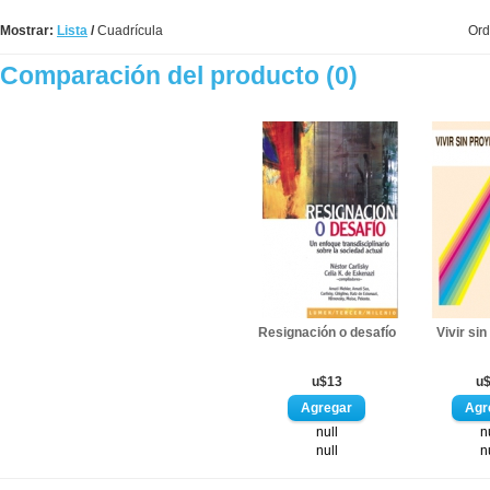
Mostrar:
Lista
/
Cuadrícula
Ord
Comparación del producto (0)
Resignación o desafío
Vivir si
u$13
u
null
n
null
n