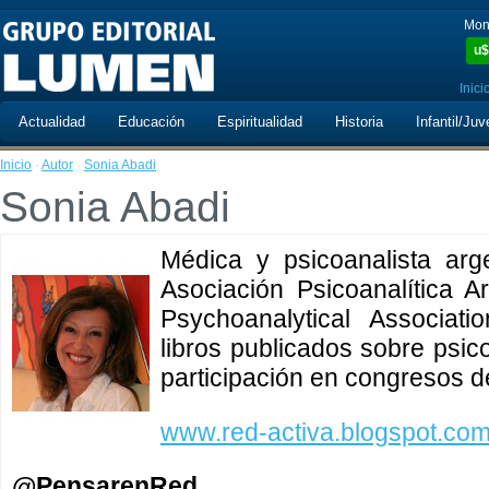
Mon
u$
Inici
Actualidad
Educación
Espiritualidad
Historia
Infantil/Juv
Inicio
·
Autor
·
Sonia Abadi
Sonia Abadi
Médica y psicoanalista arge
Asociación Psicoanalítica Ar
Psychoanalytical Associati
libros publicados sobre psic
participación en congresos de
www.red-activa.blogspot.co
@PensarenRed