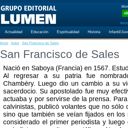
Mon
u$
Inici
Actualidad
Educación
Espiritualidad
Historia
Infantil/Juv
Inicio
·
Autor
·
San Francisco de Sales
San Francisco de Sales
Nació en Saboya (Francia) en 1567. Estud
Al regresar a su patria fue nombra
Chambéry. Luego dio un cambio a su vid
sacerdocio. Su apostolado fue muy efect
actuaba y por servirse de la prensa. Para 
calvinistas, publicó volantes que no sól
sino que también se veían fijados en los 
considerado el primer periodista y lueg