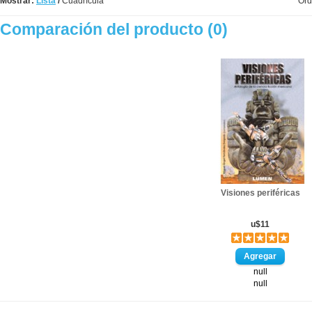
Mostrar:
Lista
/
Cuadrícula
Ord
Comparación del producto (0)
Visiones periféricas
u$11
null
null