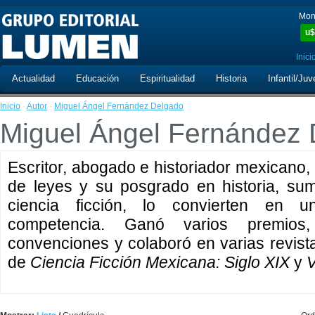
Mon
u$
Inici
Actualidad
Educación
Espiritualidad
Historia
Infantil/Juv
Inicio
·
Autor
·
Miguel Ángel Fernández Delgado
Miguel Ángel Fernández
Escritor, abogado e historiador mexicano,
de leyes y su posgrado en historia, su
ciencia ficción, lo convierten en 
competencia. Ganó varios premios
convenciones y colaboró en varias revistas
de
Ciencia Ficción Mexicana: Siglo XIX
y
V