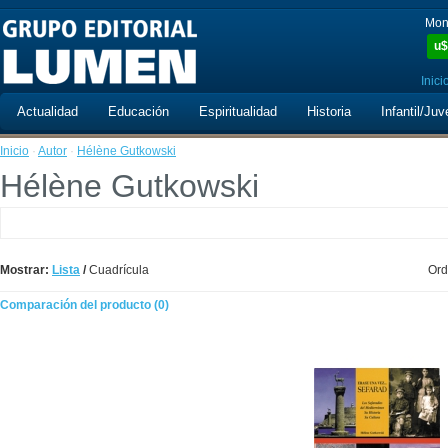
Mon
u$
Inici
Actualidad
Educación
Espiritualidad
Historia
Infantil/Juv
Inicio
·
Autor
·
Hélène Gutkowski
Hélène Gutkowski
Mostrar:
Lista
/
Cuadrícula
Ord
Comparación del producto (0)