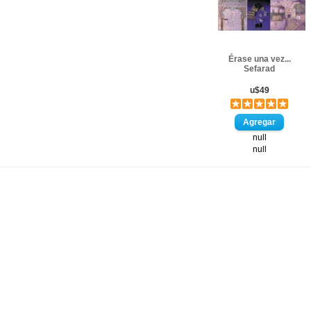
Érase una vez...
Sefarad
u$49
null
null