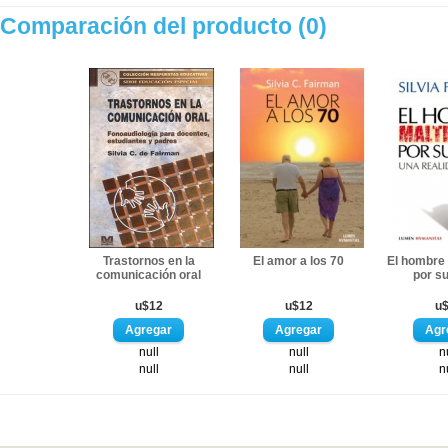
Comparación del producto (0)
Trastornos en la
El amor a los 70
El hombre
comunicación oral
por s
u$12
u$12
u
null
null
n
null
null
n