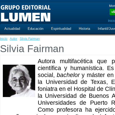
Mon
u$
Inici
Actualidad
Educación
Espiritualidad
Historia
Infantil/Juv
Inicio
·
Autor
·
Silvia Fairman
Silvia Fairman
Autora multifacética que 
científica y humanística. E
social,
bachelor
y máster en 
la Universidad de Texas,
foniatra en el Hospital de Cl
la Universidad de Buenos A
Universidades de Puerto R
Como profesora ha ejercido