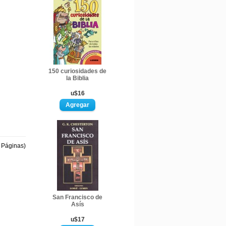
150 curiosidades de
la Biblia
u$16
1 Páginas)
San Francisco de
Asís
u$17