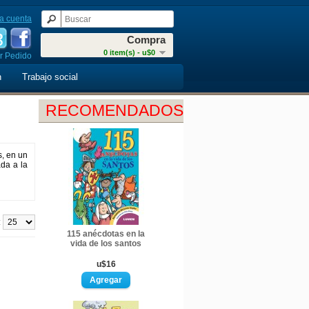
a cuenta
Compra
0 item(s) - u$0
r Pedido
n
Trabajo social
RECOMENDADOS
s, en un
ada a la
:
115 anécdotas en la
vida de los santos
u$16