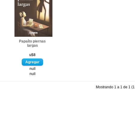
Papaíto piernas
largas
u$8
null
null
Mostrando 1 a 1 de 1 (