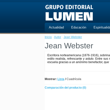
Actualidad
Educación
Espiritualid
Inicio
·
Autor
·
Jean Webster
Jean Webster
Escritora norteamericana (1876-1916), sobrina
estilo realista, refrescante y astuto. Entre s
escuela gracias a un anónimo benefactor, que fue
Mostrar:
Lista
/
Cuadrícula
Comparación del producto (0)