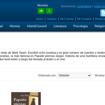
Moneda
Bienvenido,
conectarse
o
crear un
u$
$
Inicio
Autores
Mi Cuenta
Mi Compra
Realiza
ad
Historia
Infantil/Juvenil
Literatura
Psicología
Religió
 nieta de Mark Twain. Escribió ocho novelas y un gran número de cuentos y relato
us novelas, la más famosa es
Papaíto piernas largas
, historia de una huérfana envi
 best-seller y luego fue llevada al teatro y al cine.
Ordenado por:
Mostrar