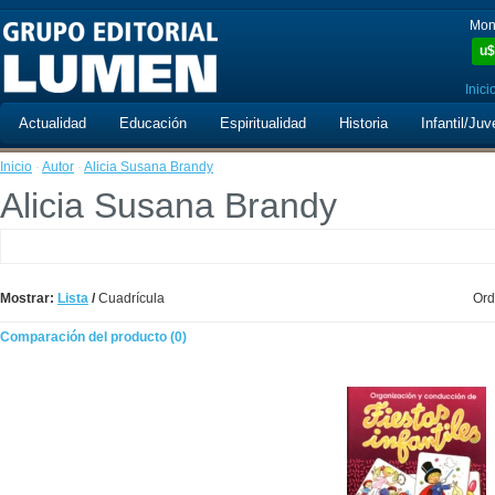
Mon
u$
Inici
Actualidad
Educación
Espiritualidad
Historia
Infantil/Juv
Inicio
·
Autor
·
Alicia Susana Brandy
Alicia Susana Brandy
Mostrar:
Lista
/
Cuadrícula
Ord
Comparación del producto (0)