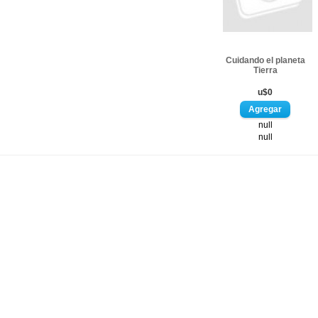
Cuidando el planeta
Tierra
u$0
null
null