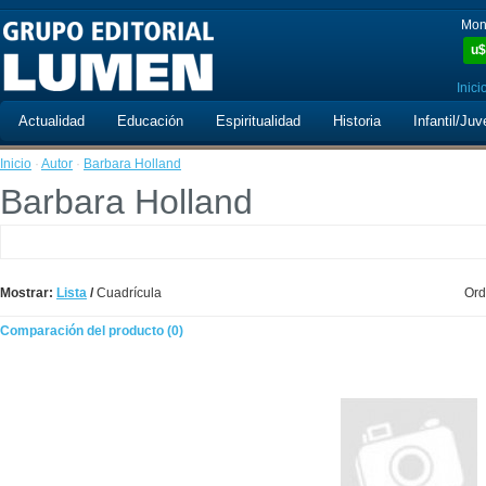
Mon
u$
Inici
Actualidad
Educación
Espiritualidad
Historia
Infantil/Juv
Inicio
·
Autor
·
Barbara Holland
Barbara Holland
Mostrar:
Lista
/
Cuadrícula
Ord
Comparación del producto (0)