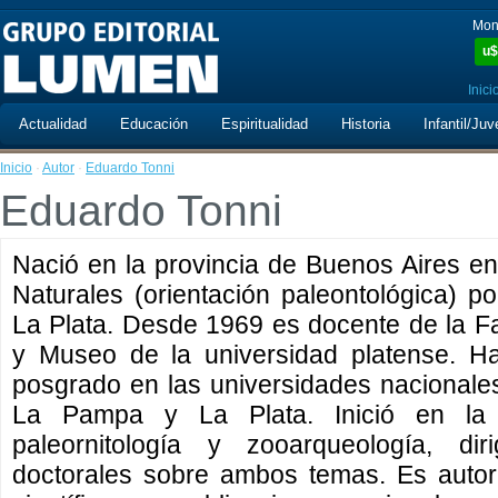
Mon
u$
Inici
Actualidad
Educación
Espiritualidad
Historia
Infantil/Juv
Inicio
·
Autor
·
Eduardo Tonni
Eduardo Tonni
Nació en la provincia de Buenos Aires e
Naturales (orientación paleontológica) p
La Plata. Desde 1969 es docente de la F
y Museo de la universidad platense. H
posgrado en las universidades nacionale
La Pampa y La Plata. Inició en la 
paleornitología y zooarqueología, dir
doctorales sobre ambos temas. Es autor