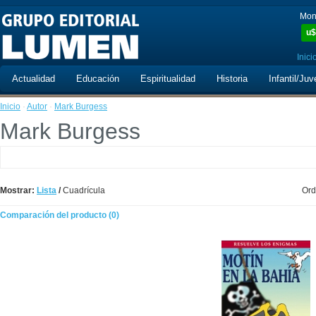
Mon
u$
Inici
Actualidad
Educación
Espiritualidad
Historia
Infantil/Juv
Inicio
·
Autor
·
Mark Burgess
Mark Burgess
Mostrar:
Lista
/
Cuadrícula
Ord
Comparación del producto (0)