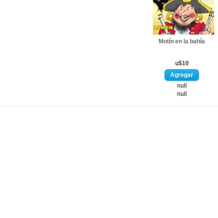
Motín en la bahía
u$10
null
null