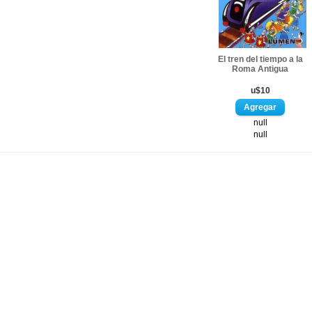
El tren del tiempo a la
Roma Antigua
u$10
null
null