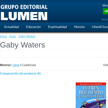
Mon
u$
Inici
Actualidad
Educación
Espiritualidad
Historia
Infantil/Juv
Inicio
·
Autor
·
Gaby Waters
Gaby Waters
Mostrar:
Lista
/
Cuadrícula
Ord
Comparación del producto (0)