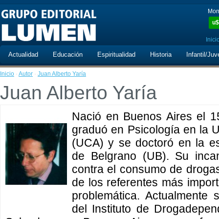
Mon
u$
Inici
Actualidad
Educación
Espiritualidad
Historia
Infantil/Juv
Inicio
·
Autor
·
Juan Alberto Yaría
Juan Alberto Yaría
Nació en Buenos Aires el 1
graduó en Psicología en la U
(UCA) y se doctoró en la es
de Belgrano (UB). Su incan
contra el consumo de drogas
de los referentes más import
problemática. Actualmente
del Instituto de Drogadepen