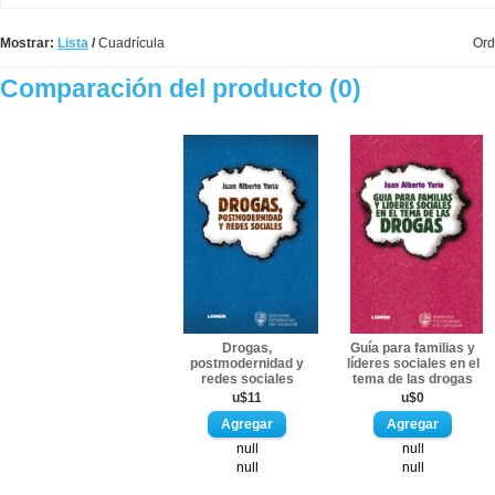
Mostrar:
Lista
/
Cuadrícula
Ord
Comparación del producto (0)
Drogas,
Guía para familias y
postmodernidad y
líderes sociales en el
redes sociales
tema de las drogas
u$11
u$0
null
null
null
null