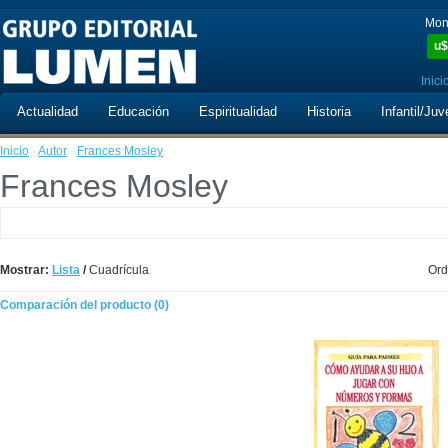
Mon
u$
Inici
Actualidad
Educación
Espiritualidad
Historia
Infantil/Juv
Inicio
·
Autor
·
Frances Mosley
Frances Mosley
Mostrar:
Lista
/
Cuadrícula
Ord
Comparación del producto (0)