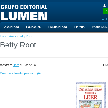
Mon
u$
Inici
Actualidad
Educación
Espiritualidad
Historia
Infantil/Juv
Inicio
·
Autor
·
Betty Root
Betty Root
Mostrar:
Lista
/
Cuadrícula
Ord
Comparación del producto (0)