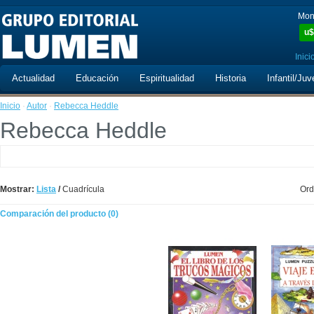
Mon
u$
Inici
Actualidad
Educación
Espiritualidad
Historia
Infantil/Juv
Inicio
·
Autor
·
Rebecca Heddle
Rebecca Heddle
Mostrar:
Lista
/
Cuadrícula
Ord
Comparación del producto (0)