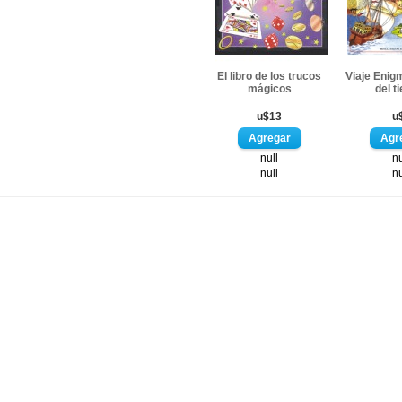
El libro de los trucos
Viaje Enig
mágicos
del t
u$13
u
null
nu
null
nu