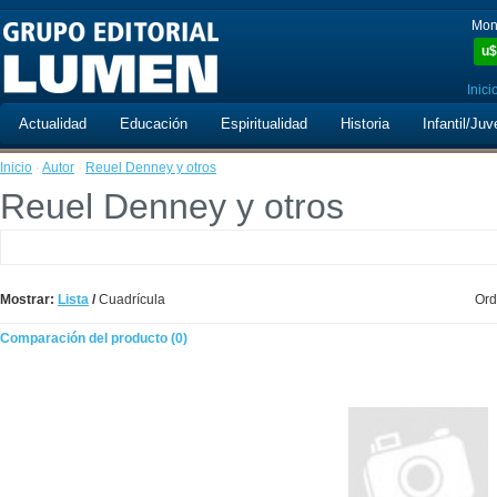
Mon
u$
Inici
Actualidad
Educación
Espiritualidad
Historia
Infantil/Juv
Inicio
·
Autor
·
Reuel Denney y otros
Reuel Denney y otros
Mostrar:
Lista
/
Cuadrícula
Ord
Comparación del producto (0)