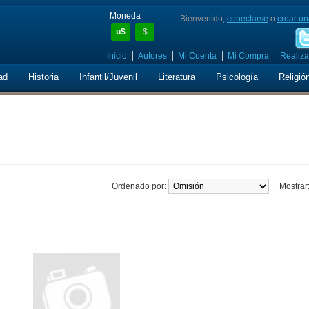
Moneda
Bienvenido,
conectarse
o
crear un
u$
$
Inicio
Autores
Mi Cuenta
Mi Compra
Realiza
ad
Historia
Infantil/Juvenil
Literatura
Psicología
Religió
Ordenado por:
Mostrar