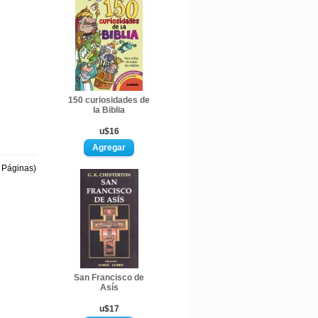
150 curiosidades de
la Biblia
u$16
1 Páginas)
San Francisco de
Asís
u$17