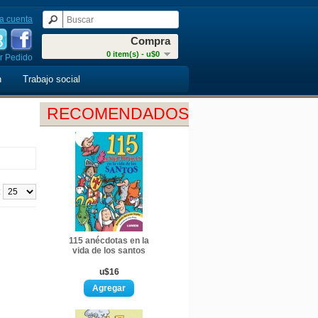
a cuenta
Compra
0 item(s) - u$0
r Pedido
n
Trabajo social
RECOMENDADOS
:
115 anécdotas en la
vida de los santos
u$16