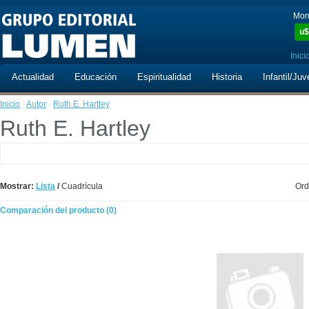
Mon
u$
Inici
Actualidad
Educación
Espiritualidad
Historia
Infantil/Juv
Inicio
·
Autor
·
Ruth E. Hartley
Ruth E. Hartley
Mostrar:
Lista
/
Cuadrícula
Ord
Comparación del producto (0)