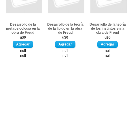
Desarrollo de la
Desarrollo de la teoría
Desarrollo de la teoría
metapsicología en la
de la libido en la obra
de los instintos en la
obra de Freud
de Freud
obra de Freud
u$0
u$0
u$0
null
null
null
null
null
null