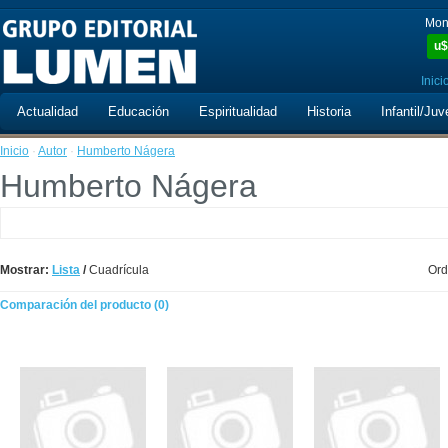
Mon
u$
Inici
Actualidad
Educación
Espiritualidad
Historia
Infantil/Juv
Inicio
·
Autor
·
Humberto Nágera
Humberto Nágera
Mostrar:
Lista
/
Cuadrícula
Ord
Comparación del producto (0)