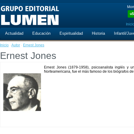
Mon
u$
Inici
Actualidad
Educación
Espiritualidad
Historia
Infantil/Juv
Inicio
·
Autor
·
Ernest Jones
Ernest Jones
Ernest Jones (1879-1958), psicoanalista inglés y u
Norteamericana, fue el más famoso de los biógrafos d