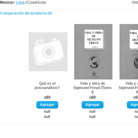
Mostrar:
Lista
/
Cuadrícula
Ord
Comparación del producto (0)
Qué es el
Vida y obra de
Vida y 
psicoanálisis?
Sigmund Freud (Tomo
Sigmund F
I)
I
u$0
u$0
u$
null
null
nu
null
null
nu