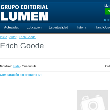
Mon
u$
Inici
Actualidad
Educación
Espiritualidad
Historia
Infantil/Juv
Inicio
·
Autor
·
Erich Goode
Erich Goode
Mostrar:
Lista
/
Cuadrícula
Ord
Comparación del producto (0)