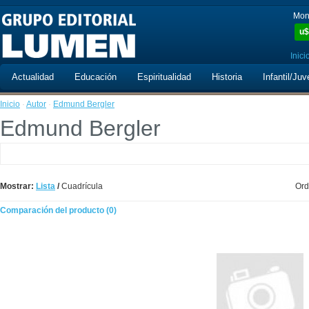
Mon
u$
Inici
Actualidad
Educación
Espiritualidad
Historia
Infantil/Juv
Inicio
·
Autor
·
Edmund Bergler
Edmund Bergler
Mostrar:
Lista
/
Cuadrícula
Ord
Comparación del producto (0)