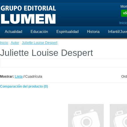
Mon
u$
Inici
Actualidad
Educación
Espiritualidad
Historia
Infantil/Juv
Inicio
·
Autor
·
Juliette Louise Despert
Juliette Louise Despert
Mostrar:
Lista
/
Cuadrícula
Ord
Comparación del producto (0)