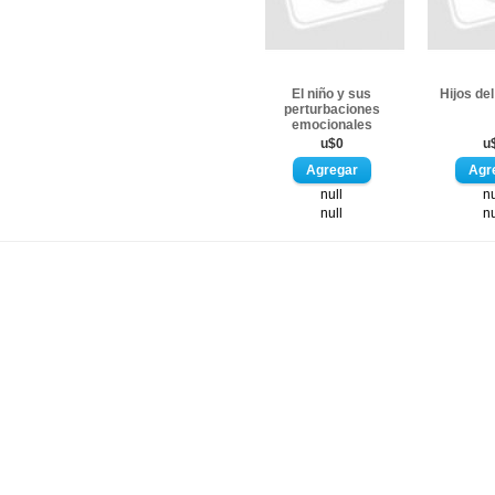
El niño y sus
Hijos del
perturbaciones
emocionales
u$0
u
null
nu
null
nu