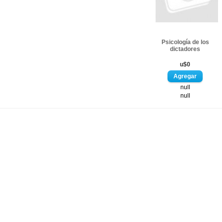
Psicología de los
dictadores
u$0
null
null