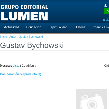
Mon
u$
Inici
Actualidad
Educación
Espiritualidad
Historia
Infantil/Juv
Inicio
·
Autor
·
Gustav Bychowski
Gustav Bychowski
Mostrar:
Lista
/
Cuadrícula
Ord
Comparación del producto (0)