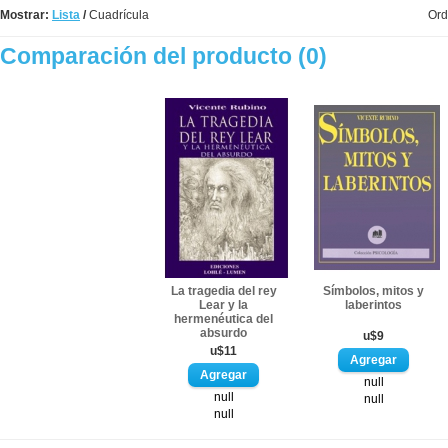
Mostrar:
Lista
/
Cuadrícula
Ord
Comparación del producto (0)
La tragedia del rey
Símbolos, mitos y
Lear y la
laberintos
hermenéutica del
absurdo
u$9
u$11
null
null
null
null