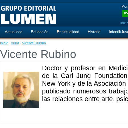
Mon
u$
Inici
Actualidad
Educación
Espiritualidad
Historia
Infantil/Juv
Inicio
·
Autor
·
Vicente Rubino
Vicente Rubino
Doctor y profesor en Medic
de la Carl Jung Foundation 
New York y de la Asociación 
publicado numerosos trabajo
las relaciones entre arte, ps