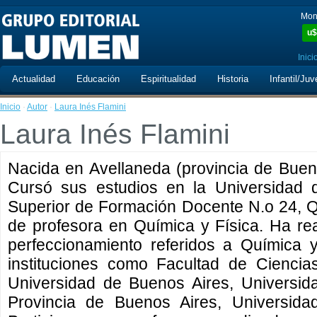
Mon
u$
Inici
Actualidad
Educación
Espiritualidad
Historia
Infantil/Juv
Inicio
·
Autor
·
Laura Inés Flamini
Laura Inés Flamini
Nacida en Avellaneda (provincia de Buen
Cursó sus estudios en la Universidad d
Superior de Formación Docente N.o 24, Qui
de profesora en Química y Física. Ha r
perfeccionamiento referidos a Química 
instituciones como Facultad de Ciencia
Universidad de Buenos Aires, Universid
Provincia de Buenos Aires, Universida