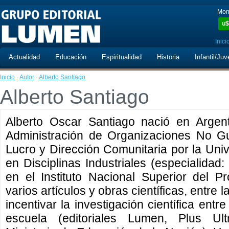
Mon
u$
Inici
Actualidad
Educación
Espiritualidad
Historia
Infantil/Juv
Inicio
·
Autor
·
Alberto Santiago
Alberto Santiago
Alberto Oscar Santiago nació en Argen
Administración de Organizaciones No G
Lucro y Dirección Comunitaria por la Uni
en Disciplinas Industriales (especialidad
en el Instituto Nacional Superior del P
varios artículos y obras científicas, entre 
incentivar la investigación científica entr
escuela (editoriales Lumen, Plus Ul