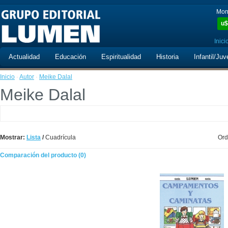
Mon
u$
Inici
Actualidad
Educación
Espiritualidad
Historia
Infantil/Juv
Inicio
·
Autor
·
Meike Dalal
Meike Dalal
Mostrar:
Lista
/
Cuadrícula
Ord
Comparación del producto (0)