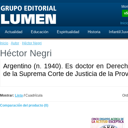
Mon
u$
Inici
Actualidad
Educación
Espiritualidad
Historia
Infantil/Juv
Inicio
·
Autor
·
Héctor Negri
Héctor Negri
Argentino (n. 1940). Es doctor en Derech
de la Suprema Corte de Justicia de la Pro
Mostrar:
Lista
/
Cuadrícula
Ord
Comparación del producto (0)