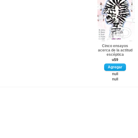
Cinco ensayos
acerca de la actitud
escéptica
u$9
null
null